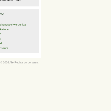
en
schungsschwerpunkte
ikationen
e
s
akt
ressum
© 2026 Alle Rechte vorbehalten.