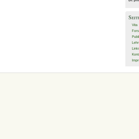
Seit
Vita
For
Publ
Lehr
Link
Kont
Imp