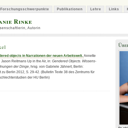
Forschungsschwerpunkte
Publikationen
Lehre
Links
fanie Rinke
senschaftlerin, Autorin
Übe
kel
ered objects in Narrationen der neuen Arbeitswelt.
Annette
Jason Reitmans Up in the Air, in:
Gendered Objects. Wissens-
dnungen der Dinge
, hrsg. von Gabriele Jähnert, Berlin:
 zu Berlin 2012, S. 29-42. (Bulletin Texte 38 des Zentrums für
schlechterstudien der HU Berlin)
Dr. ph