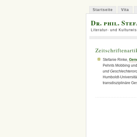
Startseite
Vita
Dr. phil. Ste
Literatur- und Kulturwis
Zeitschriftenarti
Stefanie Rinke,
Gend
Pehnts Mobbing und 
und Geschlechteror
Humboldt-Universität
transdisziplinäre Ge